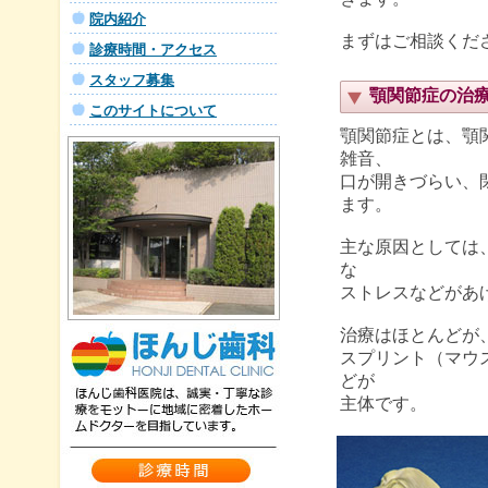
院内紹介
まずはご相談くだ
診療時間・アクセス
スタッフ募集
顎関節症の治
このサイトについて
顎関節症とは、顎
雑音、
口が開きづらい、
ます。
主な原因としては
な
ストレスなどがあ
治療はほとんどが
スプリント（マウ
どが
主体です。