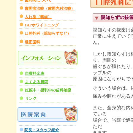
歯周病について
歯周病治療（歯周内科治療）
入れ歯（義歯）
親知らずの抜
FAPホワイトニング
親知らずの抜歯は
口腔外科（親知らずなど）
正常に生えていて
矯正歯科
ん。
しかし親知らずは
り、周囲の
歯ぐきが腫れたり
ラブルの
自費料金表
原因になりがちで
よくある質問
そういう場合は、
妊娠中・授乳中の歯科治療
痛みや腫れがある
リンク
また、全身的な内
ている
場合で、当院で処
ただ
院長・スタッフ紹介
きます。