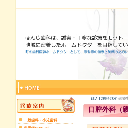
ほんじ歯科TOP
>診療
口腔外科（
一般歯科・小児歯科